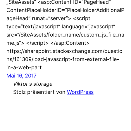
„SiteAssets“ <asp:Content ID=“PageHead“
ContentPlaceHolderID=“PlaceHolderAdditionalP
ageHead“ runat=“server“> <script
type=“text/javascript“ language=“javascript“
src=“/SiteAssets/folder_name/custom_js_file_na
me.js“> </script> </asp:Content>
https://sharepoint.stackexchange.com/questio
ns/161309/load-javascript-from-external-file-
in-a-web-part
Mai 16, 2017
Viktor's storage
Stolz präsentiert von
WordPress