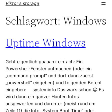
Direkt
Viktor's storage
zum
Schlagwort:
Windows
Inhalt
wechseln
Uptime Windows
Geht eigentlich gaaaanz einfach: Ein
Powershell-Fenster aufmachen (oder ein
„command prompt“ und dort dann zuerst
„powershell“ eingeben) und folgenden Befehl
eingeben: systeminfo Das war’s schon 😉 Es
wird dann ein ganzer Haufen Infos
ausgeworfen und darunter (meist rund um
Zeile 11) die Info „System Boot Time“ oder