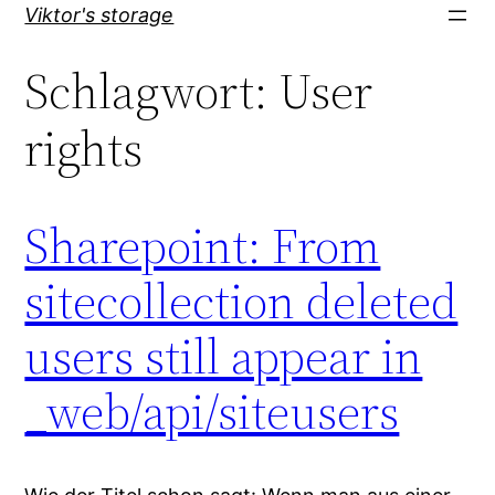
Direkt
Viktor's storage
zum
Schlagwort:
User
Inhalt
wechseln
rights
Sharepoint: From
sitecollection deleted
users still appear in
_web/api/siteusers