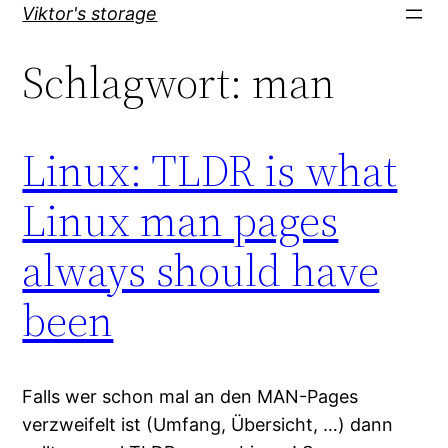
Direkt
Viktor's storage
zum
Schlagwort:
man
Inhalt
wechseln
Linux: TLDR is what
Linux man pages
always should have
been
Falls wer schon mal an den MAN-Pages
verzweifelt ist (Umfang, Übersicht, …) dann