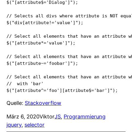
$("[attribute$='Dialog']"); 

// Selects all divs where attribute is NOT equal
$("div[attribute!='value']"); 

// Select all elements that have an attribute wh
$("[attribute*='value']"); 

// Select all elements that have an attribute w
$("[attribute~='foobar']"); 

// Select all elements that have an attribute w
//  with 'bar'

$("[attribute^='foo'][attribute$='bar']");
Quelle:
Stackoverflow
März 6, 2020
Viktor
JS
, 
Programmierung
jquery
, 
selector